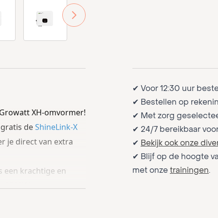
age
iew larger image
View larger image
View larger image
View larger image
✔ Voor 12:30 uur best
✔ Bestellen op rekenin
een Growatt XH-omvormer!
✔ Met zorg geselectee
 gratis de
ShineLink-X
✔ 24/7 bereikbaar voo
 je direct van extra
✔
Bekijk ook onze dive
✔ Blijf op de hoogte v
s een krachtige en
met onze
trainingen
.
n 8000W
en een
nte energieopwekking,