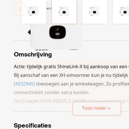
View larger image
View larger image
View larger im
V
Omschrijving
Actie: tijdelijk gratis ShineLink-X bij aankoop van 
Bij aanschaf van een XH-omvormer kun je nu tijdelijk
(AE02945)
toevoegen aan je winkelwagen. Zo profiteer
connectiviteit zonder extra kosten.
De
Growatt MOD 8000TL3-XH(BP) 3-fase omvormer
i
Toon meer
veelzijdige hybride omvormer. Met een
vermogen va
opstartspanning van 160V
zorgt hij voor een efficië
Specificaties
zelfs bij minder zonlicht.