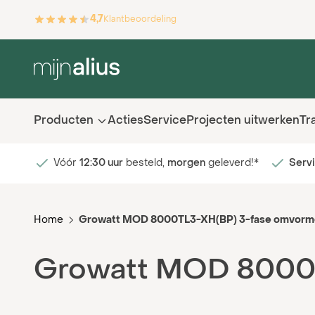
Ga naar de inhoud
4,7
Klantbeoordeling
Producten
Acties
Service
Projecten uitwerken
Tr
Vóór
12:30 uur
besteld,
morgen
geleverd!*
Serv
Home
Growatt MOD 8000TL3-XH(BP) 3-fase omvorm
Growatt MOD 8000T