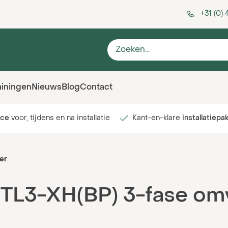
+31 (0)
ainingen
Nieuws
Blog
Contact
ice
voor, tijdens en na installatie
Kant-en-klare
installatiepa
er
L3-XH(BP) 3-fase om