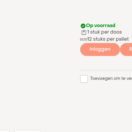
Op voorraad
1 stuk per doos
12 stuks per pallet
Inloggen
K
Toevoegen om te ver