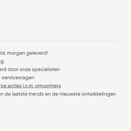
eld, morgen geleverd!
g.
rd door onze specialisten
r servicevragen
rse acties i.c.m. omvormers
an de laatste trends en de nieuwste ontwikkelingen