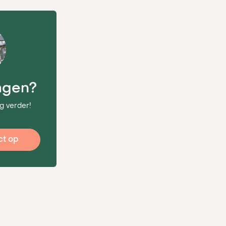
agen?
g verder!
t op