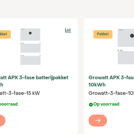
kket
Pakket
tt APX 3-fase batterijpakket
Growatt APX 3-fase
h
10kWh
att-3-fase-15 kW
Growatt-3-fase-1
voorraad
Op voorraad