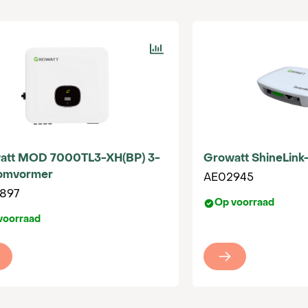
0
r
att MOD 7000TL3-XH(BP) 3-
Growatt ShineLink
609727747
 omvormer
AE02945
897
Op voorraad
voorraad