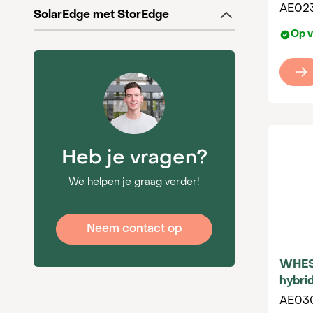
beantwoo
AE02
filter
SolarEdge met StorEdge
zonnest
Op v
kunnen 
Heb je vragen?
We helpen je graag verder!
Neem contact op
WHES
hybri
AE03