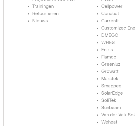
Trainingen
Cellpower
Retourneren
Conduct
Nieuws
Currentt
Customized Ene
DMEGC
WHES
Eniris
Flamco
Greeniuz
Growatt
Marstek
Smappee
SolarEdge
SoliTek
Sunbeam
Van der Valk So
Weheat