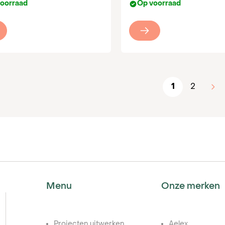
oorraad
Op voorraad
1
2
Menu
Onze merken
Projecten uitwerken
Aelex