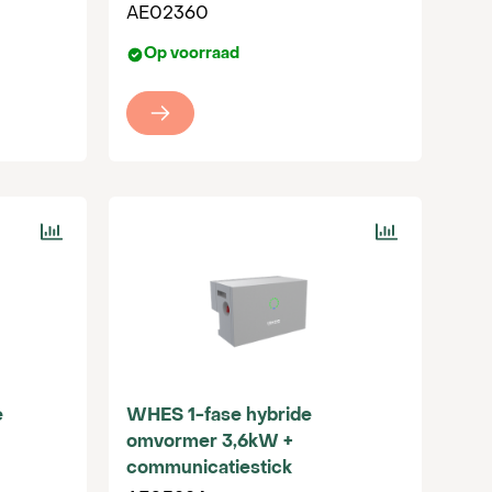
t onze hybride omvormers til je elk
AE02360
en ontdek hoe onze producten jouw projecten
Op voorraad
e
WHES 1-fase hybride
omvormer 3,6kW +
communicatiestick