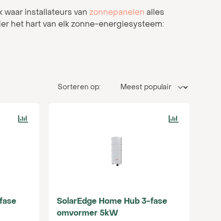
 waar installateurs van
zonnepanelen
alles
er het hart van elk zonne-energiesysteem:
wbare omvormer is. Niet alleen zet het de
oom, maar met een hybride omvormer haal je
 het beste van twee werelden: ze fungeren als
Sorteren op:
ergie op te slaan in een
batterij
voor later
ecten waar energie-efficiëntie en -opslag van
eid, betrouwbaarheid en prestaties. We
rijgt en bieden daarom alleen producten aan van
ustriële projecten, onze hybride omvormers
onnepanelen en batterijsystemen.
fase
SolarEdge Home Hub 3-fase
euning en advies om je te helpen de beste
omvormer 5kW
klaar om al je vragen over hybride omvormers te