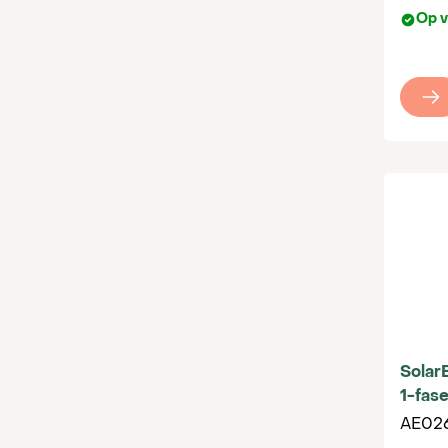
Op v
Sola
1-fas
AE02