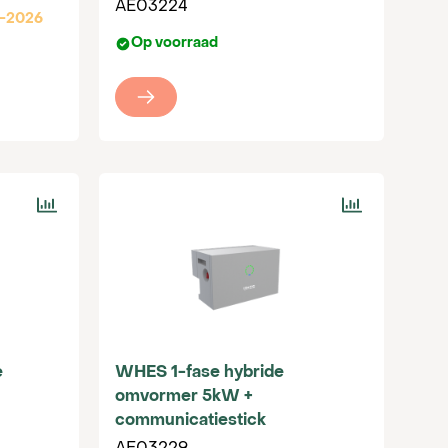
AE03224
8-2026
Op voorraad
e
WHES 1-fase hybride
omvormer 5kW +
communicatiestick