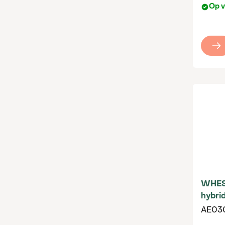
Op v
WHES
hybri
AE03