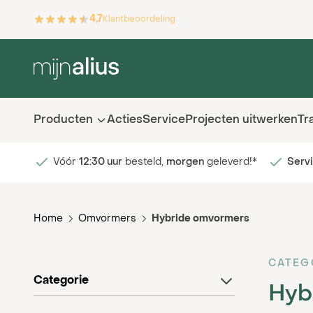
Ga naar de inhoud
4,7
Klantbeoordeling
Producten
Acties
Service
Projecten uitwerken
Tr
Vóór
12:30 uur
besteld,
morgen
geleverd!*
Serv
Home
Omvormers
Hybride omvormers
CATEG
filter
Categorie
Hyb