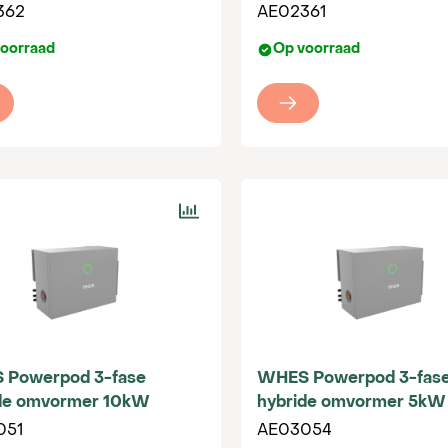
rden, van technische specificaties tot installatietips.Me
362
AE02361
roomsysteem naar een hoger niveau. Bekijk ons aanbod 
oorraad
Op voorraad
verrijken. Samen zorgen we voor een groenere wereld.
 Powerpod 3-fase
WHES Powerpod 3-fas
de omvormer 10kW
hybride omvormer 5kW
051
AE03054