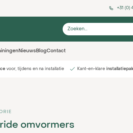
+31 (0)
ainingen
Nieuws
Blog
Contact
ice
voor, tijdens en na installatie
Kant-en-klare
installatiepa
ORIE
ride omvormers