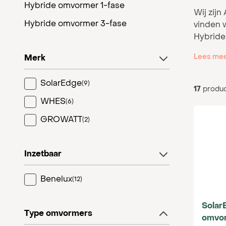
Hybride omvormer 1-fase
Wij zijn
Hybride omvormer 3-fase
vinden 
Hybride
filter
Lees me
Merk
Als inst
opgewek
SolarEdge
products available
(
9
)
nog mee
17
produ
traditio
WHES
products available
(
6
)
gebruik
GROWATT
products available
(
2
)
belang z
De hybr
filter
Inzetbaar
begrijpe
topkwali
Benelux
products available
(
12
)
voldoen
Solar
Als gro
filter
Type omvormers
omvo
keuze te