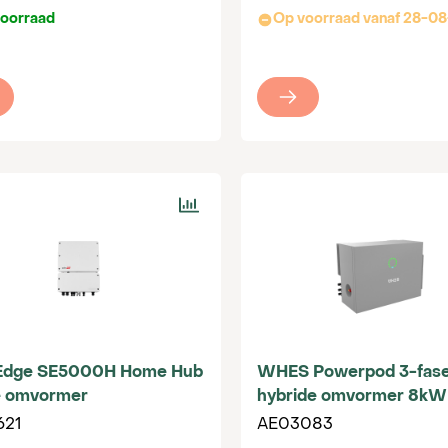
oorraad
Op voorraad vanaf 28-0
rEdge SE5000H Home Hub
WHES Powerpod 3-fas
e omvormer
hybride omvormer 8kW
621
AE03083