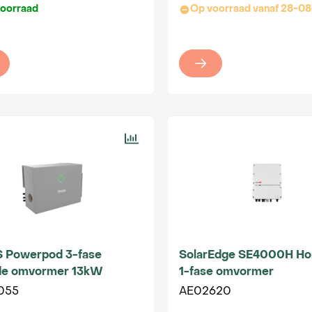
oorraad
Op voorraad vanaf 28-0
 Powerpod 3-fase
SolarEdge SE4000H H
de omvormer 13kW
1-fase omvormer
055
AE02620