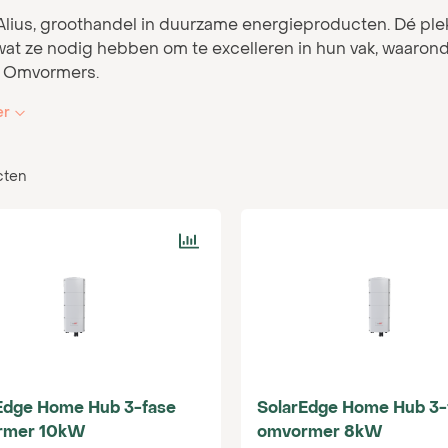
 Alius, groothandel in duurzame energieproducten. Dé plek
wat ze nodig hebben om te excelleren in hun vak, waarond
 Omvormers.
er
allateur weet je als geen ander hoe belangrijk een betrou
te DC-stroom van zonnepanelen om in bruikbare AC-str
r uit je installatie. Deze omvormers combineren namelijk
cten
nele
omvormers
en hebben daarnaast de capaciteit om en
. Dit maakt hybride omvormers een slimme keuze voor proj
ijn.
ide omvormers zijn ontwikkeld met het oog op duurzaamh
n de uitdagingen waar je als installateur mee te maken k
teit. Of je nu werkt aan residentiële, commerciële of ind
 aan alle eisen en zijn compatibel met diverse soorten z
Edge Home Hub 3-fase
SolarEdge Home Hub 3-
othandel én kennispartner bieden we uitgebreide onderst
rmer 10kW
omvormer 8kW
 maken voor jouw specifieke project. Onze experts staan 