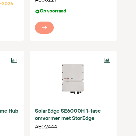
AE03229
8-2026
Op voorraad
ome Hub
SolarEdge SE6000H 1-fase
omvormer met StorEdge
AE02444