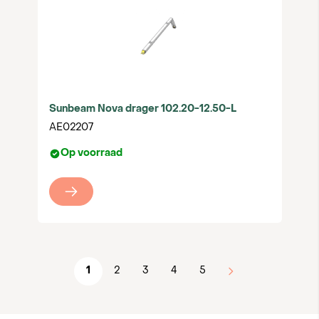
Sunbeam Nova drager 102.20-12.50-L
AE02207
Op voorraad
1
2
3
4
5