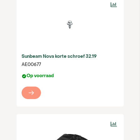
waardoor je eenvoudig en efficiënt kunt
installeren. Dankzij het slimme ontwerp is het
zelfs mogelijk om de constructie al te plaatsen
voordat de panelen geleverd zijn. Dat geeft je
vrijheid in de planning en uitvoering van je
project.
Wat Sunbeam Nova onderscheidt, is de manier
Sunbeam Nova korte schroef 32.19
waarop de panelen worden ondersteund. In
plaats van alleen op de hoeken, rusten de panelen
AE00677
over de volledige korte zijde. Dit verkleint de kans
Op voorraad
op schade en opbrengstverlies aanzienlijk.
Daarnaast is Sunbeam elektrisch geleidend,
waarbij de panelen automatisch worden geaard
tijdens de montage. Dit maakt extra
potentiaalvereffening overbodig – dat scheelt tijd
én materiaal.
Er zijn vier uitvoeringen beschikbaar: de
Universal (zuid, landscape), Symmetrical (oost-