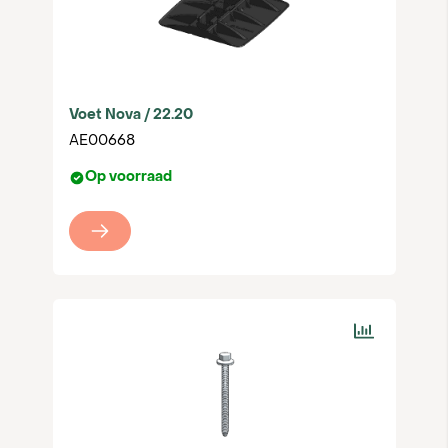
west, landscape), Portrait (oost-west, portrait) en
een speciale variant voor grotere panelen. Zo
haal je altijd het maximale uit elk plat dak, of het
nu gaat om een breed industrieel dak of een lang,
smal bedrijfsgebouw. Voor projecten met
standaardmaten kun je gebruikmaken van de
Voet Nova / 22.20
handige Sunbeam calculator in onze webshop.
AE00668
Voor maatwerkopstellingen zoals portrait of
Op voorraad
grotere panelen, staan onze engineers klaar om
je te ondersteunen.
Wil je direct aan de slag met Sunbeam Nova of
ben je benieuwd naar de
Sunbeam Supra
?
Ontdek de verschillende uitvoeringen en bestel
eenvoudig jouw systeem via onze webshop. Heb
je vragen of wil je advies op maat? Neem gerust
contact met ons op.