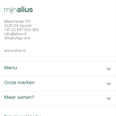
Meerheide 101
5521 DX Eersel
+31 (0) 497 555 362
info@alius.nl
WhatsApp ons
www.alius.nl
Menu
Onze merken
Projecten uitwerken
Trainingen
Retourneren
Meer weten?
Aelex
Nieuws
Cellpower
Conduct
Over Alius
Currentt