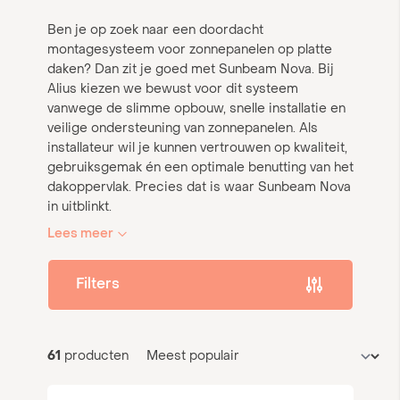
Ben je op zoek naar een doordacht
montagesysteem voor zonnepanelen op platte
daken? Dan zit je goed met Sunbeam Nova. Bij
Alius kiezen we bewust voor dit systeem
vanwege de slimme opbouw, snelle installatie en
veilige ondersteuning van zonnepanelen. Als
installateur wil je kunnen vertrouwen op kwaliteit,
gebruiksgemak én een optimale benutting van het
dakoppervlak. Precies dat is waar Sunbeam Nova
in uitblinkt.
Lees meer
Sunbeam Nova is een montagesysteem dat
speciaal is ontwikkeld voor platte daken en
Filters
beschikbaar is in meerdere varianten. Of je nu
werkt met standaard
panelen
of grotere
formaten, of het project vraagt om een zuid- of
oost-westopstelling: Sunbeam Nova biedt altijd
61
producten
een passende oplossing. De stevige aluminium
constructie zorgt voor stabiliteit én flexibiliteit,