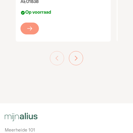
AE01838
Op
Op voorraad
Meerheide 101