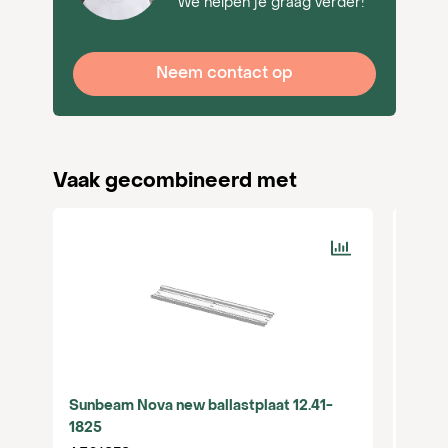
We helpen je graag verder!
Neem contact op
Vaak gecombineerd met
Sunbeam Nova new ballastplaat 12.41-
Voet 
1825
AE00