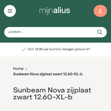
Ga naar de inhoud
d,
morgen
geleverd!*
Service
voor, tijdens en na installati
Home
Sunbeam Nova zijplaat zwart 12.60-XL-b
Sunbeam Nova zijplaat
zwart 12.60-XL-b