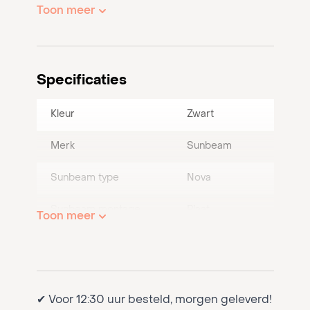
Toon meer
Specificaties
Kleur
Zwart
Merk
Sunbeam
Sunbeam type
Nova
Sunbeam montage
Plaat
Toon meer
onderdeel
Artikelnr. leverancier
I01326
✔ Voor 12:30 uur besteld, morgen geleverd!