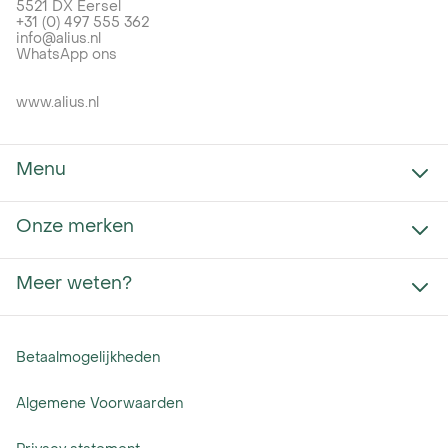
5521 DX Eersel
+31 (0) 497 555 362
info@alius.nl
WhatsApp ons
www.alius.nl
Menu
Onze merken
Projecten uitwerken
Trainingen
Retourneren
Meer weten?
Aelex
Nieuws
Cellpower
Conduct
Over Alius
Currentt
Betaalmogelijkheden
FAQ
Customized Energy Systems
Bestellen via EDI
DMEGC
Algemene Voorwaarden
Snel Bestellen
WHES
Contact
Eniris