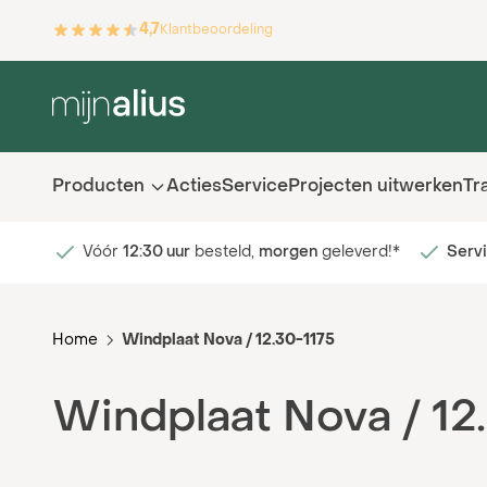
Ga naar de inhoud
4,7
Klantbeoordeling
Producten
Acties
Service
Projecten uitwerken
Tr
Vóór
12:30 uur
besteld,
morgen
geleverd!*
Serv
Home
Windplaat Nova / 12.30-1175
Windplaat Nova / 12