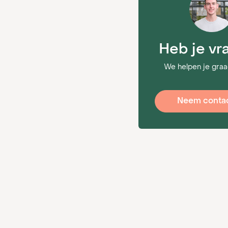
97
Heb je vr
We helpen je graa
Neem contac