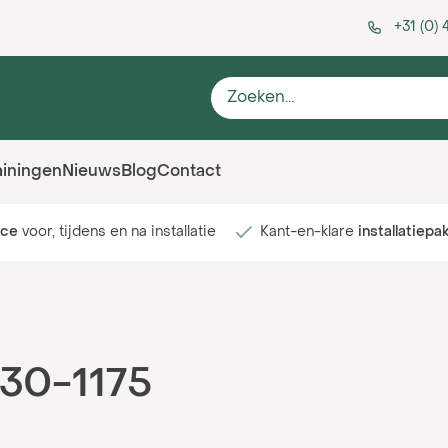
+31 (0)
ainingen
Nieuws
Blog
Contact
ice
voor, tijdens en na installatie
Kant-en-klare
installatiepa
.30-1175