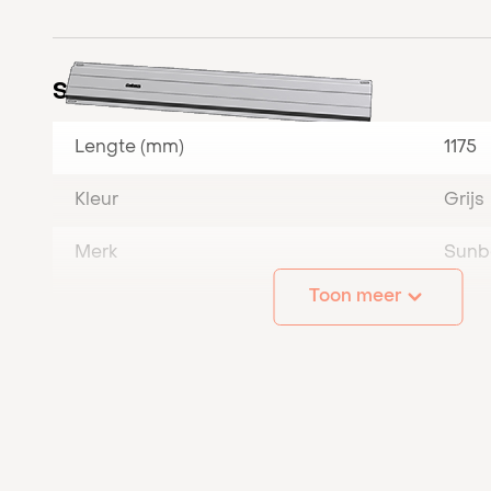
Specificaties
Lengte (mm)
1175
Kleur
Grijs
Merk
Sun
Toon meer
Hoogte (mm)
30
Breedte (mm)
200
Sunbeam type
Nova
Sunbeam montage onderdeel
Plaat