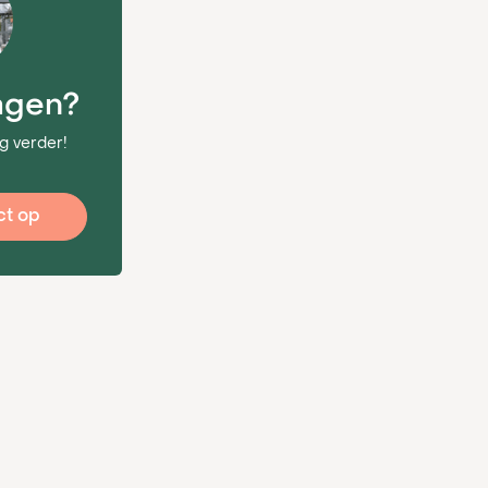
agen?
g verder!
t op