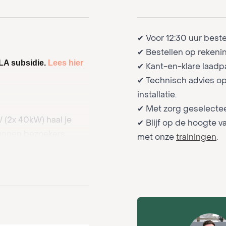
✔ Voor 12:30 uur best
✔ Bestellen op rekenin
ILA subsidie.
Lees hier
✔ Kant-en-klare laadp
✔ Technisch advies op
installatie.
✔ Met zorg geselectee
W (2x 40kW) haal je
✔ Blijf op de hoogte v
kunnen bezoekers
met onze
trainingen
.
aden (*).
je steentje bijdraagt
 bezoekers en