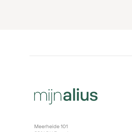
Hoeveelheid per doos
0
(*) Uiteraard afhankelijk van het maximum laadverm
elektrische auto en de stroomaansluiting op locatie
Hoeveelheid per pallet
0
Kabellengte EV-oplaadkabel (m)
3,25
2 x
Maximaal laadvermogen
40k
Meerheide 101