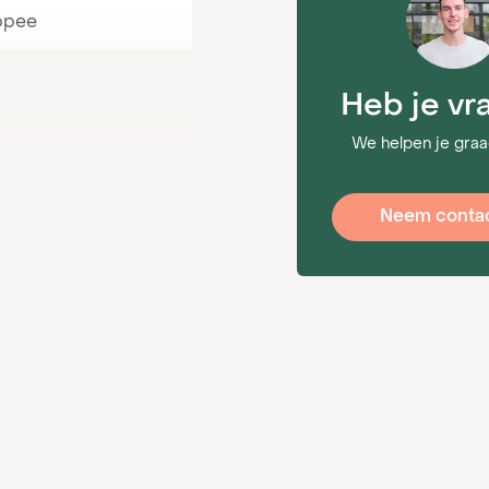
ppee
ig voor spanning bij
Heb je vr
r zijn die zorgen van
ers die je publiek
We helpen je graa
ij bestuurders weg.
036934368
Neem contac
modules en
 en behoeften. Zelfs
rmeer naar de