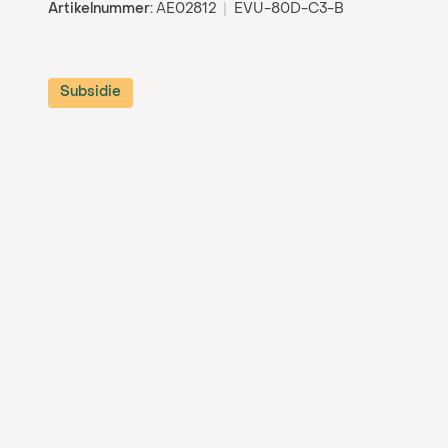
Artikelnummer:
AE02812
|
EVU-80D-C3-B
Subsidie