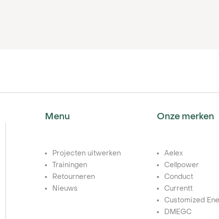
ogen van je
.
m
W
Menu
Onze merken
Projecten uitwerken
Aelex
Trainingen
Cellpower
Retourneren
Conduct
Nieuws
Currentt
Customized Ene
DMEGC