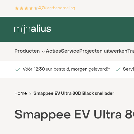
Ga naar de inhoud
4,7
Klantbeoordeling
Producten
Acties
Service
Projecten uitwerken
Tr
Vóór
12:30 uur
besteld,
morgen
geleverd!*
Serv
Home
Smappee EV Ultra 80D Black snellader
Smappee EV Ultra 8