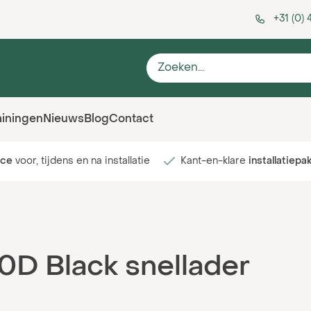
+31 (0)
ainingen
Nieuws
Blog
Contact
ice
voor, tijdens en na installatie
Kant-en-klare
installatiepa
0D Black snellader