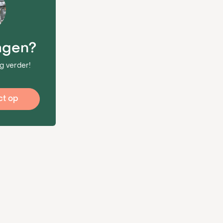
agen?
g verder!
t op