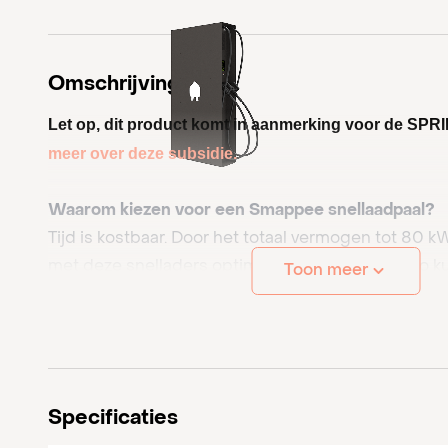
Omschrijving
Let op, dit product komt in aanmerking voor de SPR
meer over deze subsidie.
Waarom kiezen voor een Smappee snellaadpaal?
Tijd is kostbaar. Door het totaal vermogen tot 80 k
met deze snelladers optimale laadsnelheden. Zo 
Toon meer
binnen een half uur laadtijd de elektrische auto voll
Een duurzame oplossing
Kiezen snelladers van Smappee zorgt ervoor dat je 
aan een betere wereld. Een plus voor zowel jou als
Specificaties
(toekomstige) werknemers.